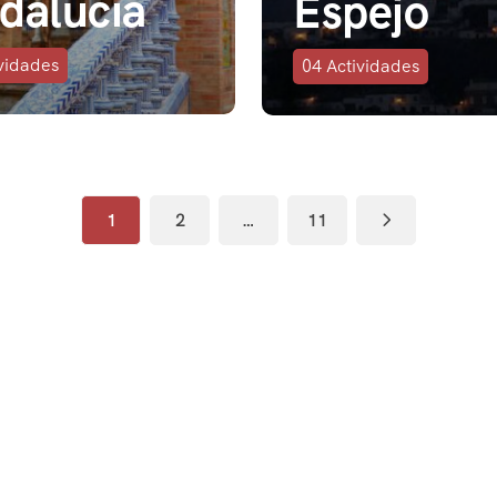
dalucia
Espejo
vidades
04
Actividades
1
2
…
11