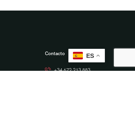
Contacto
ES
+34 672 213 883
info@cordobaviva.com
Cordobaviva
ón
 en Córdoba