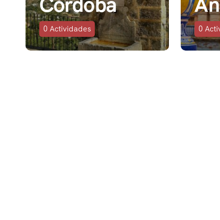
Córdoba
An
0
Actividades
0
Acti