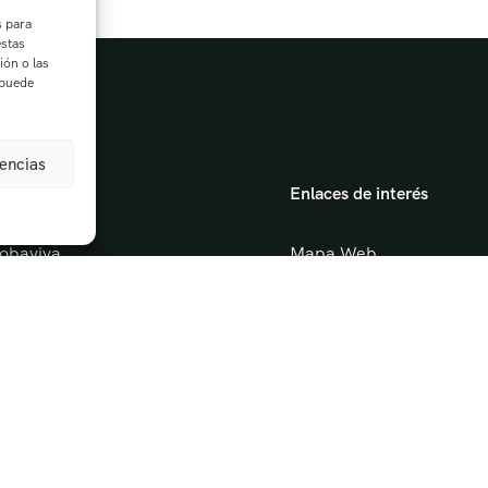
s para
estas
ión o las
 puede
rencias
gación
Enlaces de interés
obaviva
Mapa Web
tas Guiadas
Aviso Legal
vidades escolares
Política de privacidad
erismo y Naturaleza
Política de cookies
Condiciones de devoluci
acto
Turismo de experiencias