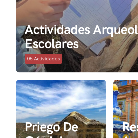
Actividades Arqueol
Escolares
05
Actividades
Priego De
Re