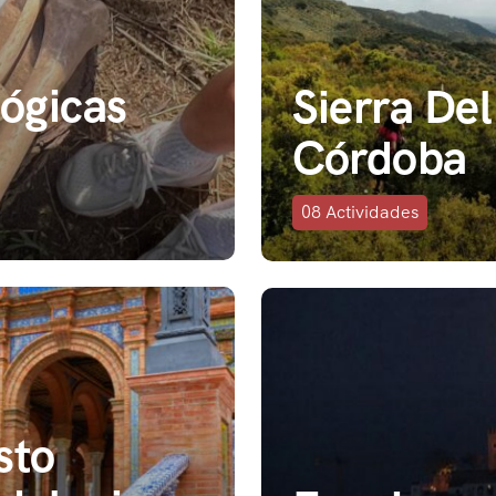
ógicas
Sierra Del
Córdoba
08
Actividades
sto