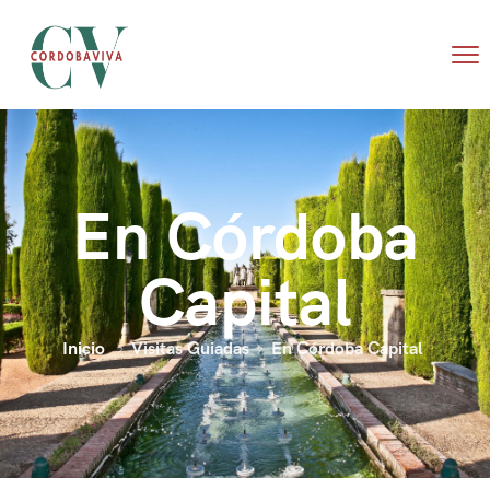
En Córdoba
Capital
Inicio
Visitas Guiadas
En Córdoba Capital