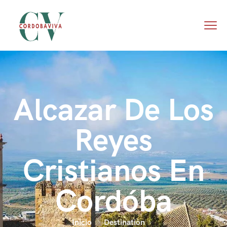
Alcazar De Los
Reyes
Cristianos En
Cordóba
Inicio
Destination