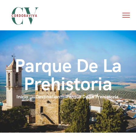
Parque De La
Prehistoria
Inicio
Destination
Parque De La Prehistoria