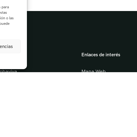
s para
estas
ión o las
 puede
rencias
gación
Enlaces de interés
obaviva
Mapa Web
tas Guiadas
Aviso Legal
vidades escolares
Política de privacidad
erismo y Naturaleza
Política de cookies
Condiciones de devoluci
acto
Turismo de experiencias