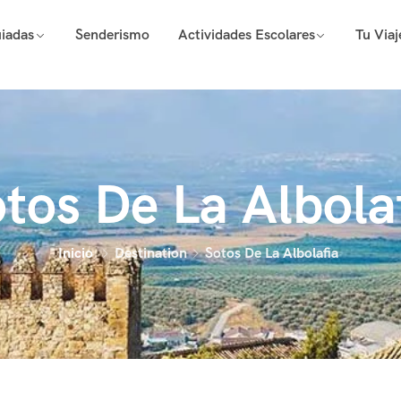
uiadas
Senderismo
Actividades Escolares
Tu Via
tos De La Albola
Inicio
Destination
Sotos De La Albolafia