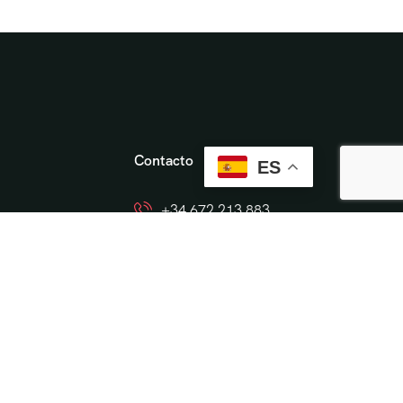
Contacto
ES
+34 672 213 883
info@cordobaviva.com
Cordobaviva
ón
 en Córdoba