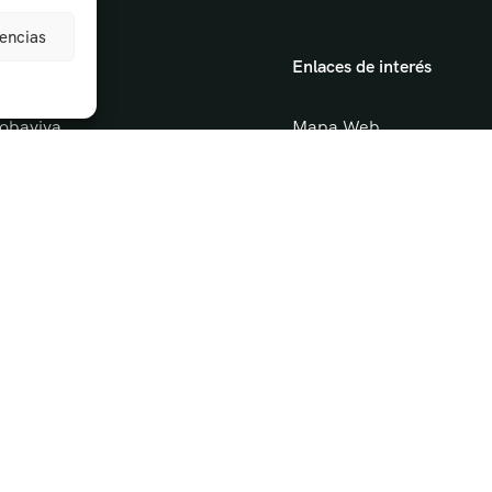
rencias
gación
Enlaces de interés
obaviva
Mapa Web
tas Guiadas
Aviso Legal
vidades escolares
Política de privacidad
erismo y Naturaleza
Política de cookies
Condiciones de devoluci
acto
Turismo de experiencias
Turismo de córdoba
Castillo ducal de espejo
Jardines y palacio de mo