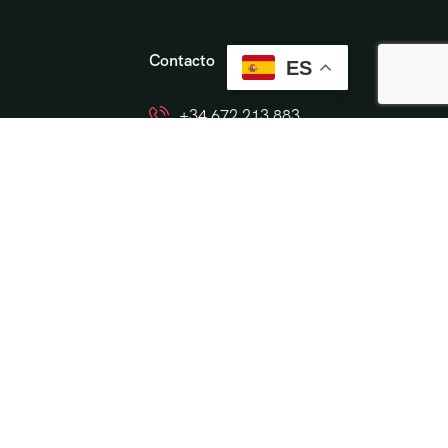
Contacto
ES
+34 672 213 883
info@cordobaviva.com
Cordobaviva
ón
 en Córdoba
ratalla