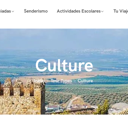
uiadas
Senderismo
Actividades Escolares
Tu Via
Culture
Inicio
Tour Types
Culture