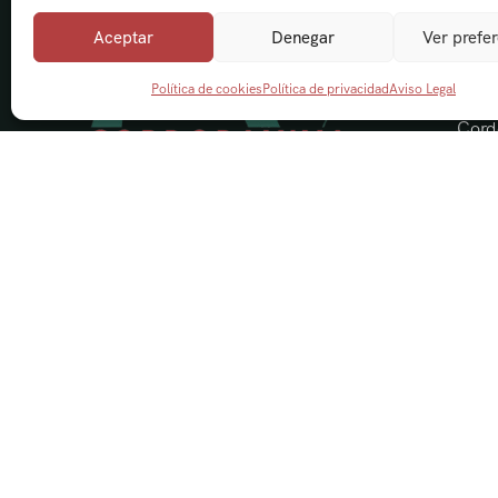
Aceptar
Denegar
Ver prefe
Nave
Política de cookies
Política de privacidad
Aviso Legal
Cord
Visi
Acti
Send
Blog
Cont