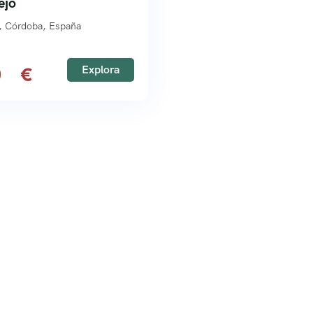
ejo
, Córdoba, España
Explora
0