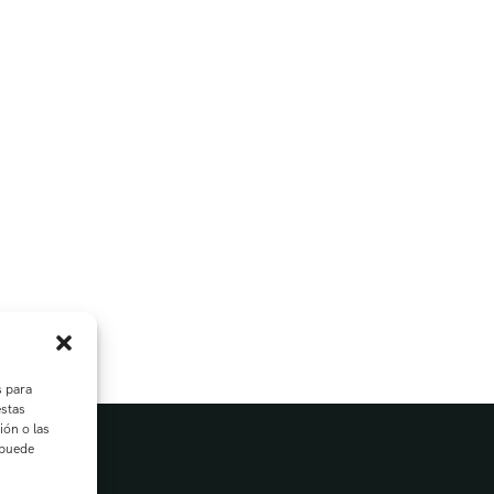
s para
estas
ión o las
 puede