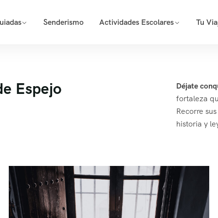
Guiadas
Senderismo
Actividades Escolares
Tu Via
de Espejo
Déjate conqu
fortaleza q
Recorre sus
historia y l