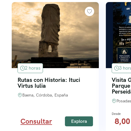
2 horas
3 hor
Rutas con Historia: Ituci
Visita 
Virtus Iulia
Parque 
Perseid
Baena, Córdoba, España
Posadas
8,0
Consultar
Explora