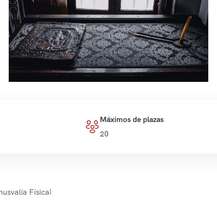
Máximos de plazas
20
usvalía Física)