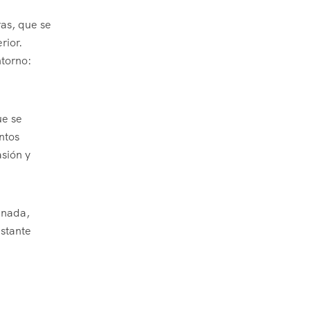
ras, que se
rior.
ntorno:
ue se
ntos
asión y
enada,
astante