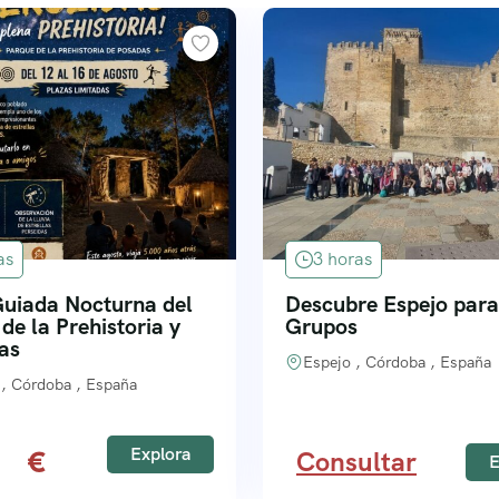
as
3 horas
Guiada Nocturna del
Descubre Espejo para
de la Prehistoria y
Grupos
as
Espejo , Córdoba , España
, Córdoba , España
Explora
0
Consultar
E