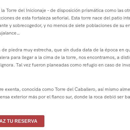
 la Torre del Inicionaje – de disposición prismática como las ot
ones de esta fortaleza señorial. Esta torre nace del patio inte
ante y sobrecogedor, y no menos de siete poblaciones de su e
Bujalance…
era de piedra muy estrecha, que sin duda data de la época en q
lera para llegar a la cima de la torre, nos encontramos, a disti
 ignora. Tal vez fueron planeadas como refugio en caso de inv
 torre exenta, conocida como Torre del Caballero, así mismo alm
sa exterior más por el flanco sur, donde la roca debió ser b
AZ TU RESERVA