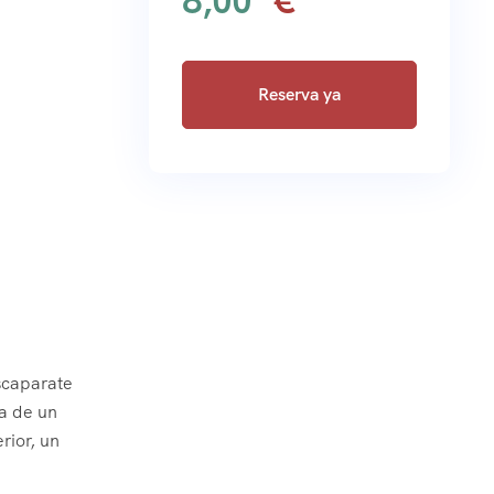
8,00
Reserva ya
escaparate
ta de un
rior, un