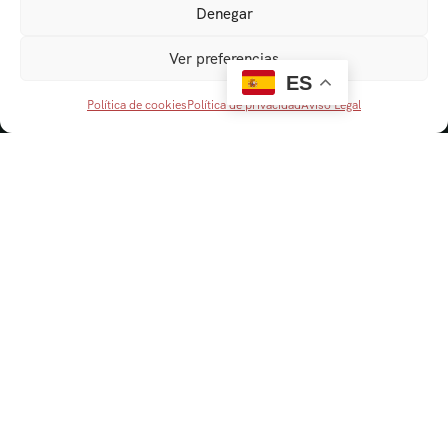
Denegar
Ver preferencias
ES
Política de cookies
Política de privacidad
Aviso Legal
Navegación
Cordobaviva
Visitas Guiadas
Actividades escolares
Senderismo y Naturaleza
Blog