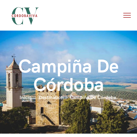
Campiña De
Córdoba
Inicio
Destination
Campiña De Córdoba