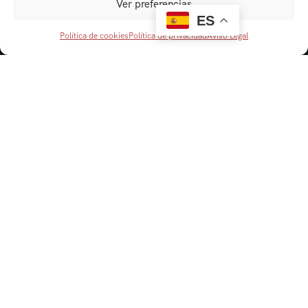
Ver preferencias
ES
Política de cookies
Política de privacidad
Aviso Legal
Navegación
Cordobaviva
Visitas Guiadas
Actividades escolares
Senderismo y Naturaleza
Blog
Contacto