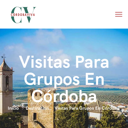
Visitas Para
Grupos En
Córdoba
Inicio
Destination
Visitas Para Grupos En Córdoba